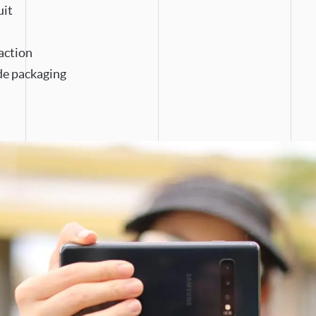
uit
action
 de packaging