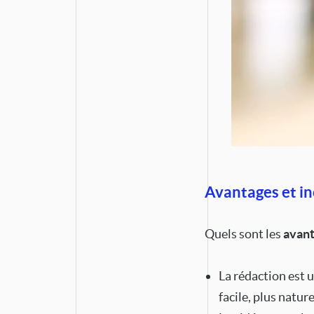
Avantages et i
Quels sont les
avan
La rédaction est u
facile, plus natur