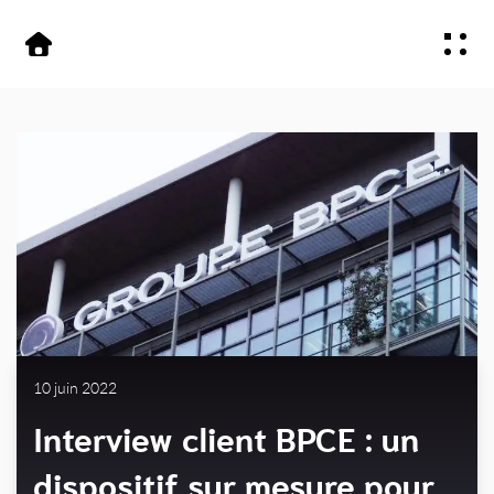
Aller
Aller au
au
contenu
Offre
menu
Secteurs
À propos
Contactez-nous
10 juin 2022
Interview client BPCE : un
dispositif sur mesure pour