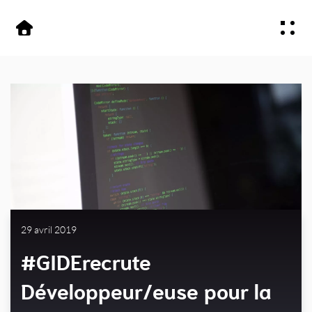
Aller
Aller au
au
contenu
Offre
menu
Secteurs
À propos
Contactez-nous
29 avril 2019
#GIDErecrute
Développeur/euse pour la