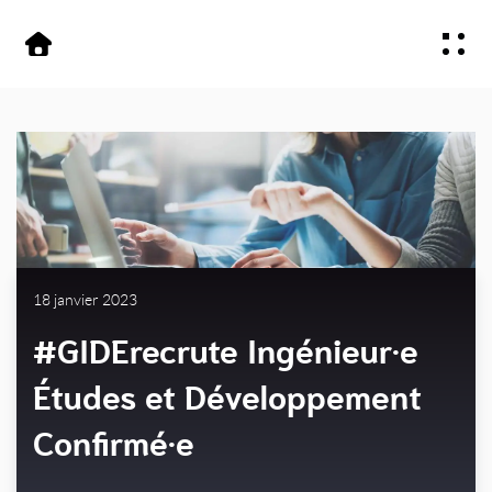
Aller
Aller au
au
contenu
Offre
menu
Secteurs
À propos
Contactez-nous
18 janvier 2023
#GIDErecrute Ingénieur·e
Études et Développement
Confirmé·e