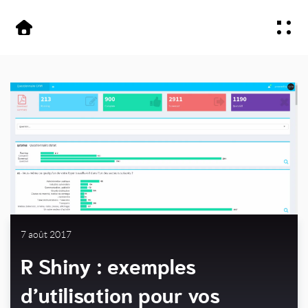
Aller
Aller au
au
contenu
Offre
menu
Secteurs
À propos
Contactez-nous
7 août 2017
R Shiny : exemples
d’utilisation pour vos