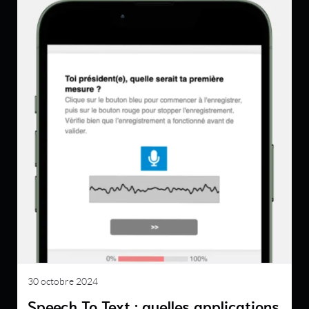
30 octobre 2024
Speech To Text : quelles applications